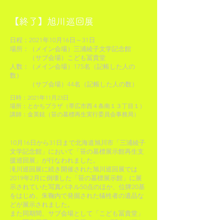
【終了】旭川巡回展
日程：2021年10月16日～31日
場所：（メイン会場）三浦綾子文学記念館
（サブ会場）こども冨貴堂
人数：（メイン会場）175名（記帳した人の
数）
（サブ会場）44名（記帳した人の数）
日時：2021年11月23日
場所：とかち
プラザ（帯広市西４条南１３丁目１）
講師：金英鉉（笹の墓標再生実行委員会事務局）
10月16日から31日まで北海道旭川市「三浦綾子
文学記念館」において「笹の墓標展示館再生支
援巡回展」が行なわれました。
滝川巡回展に続き開催された旭川巡回展では
2019年2月に倒壊した「笹の墓標展示館」に展
示されていた写真パネル50点のほか、位牌20基
をはじめ、朱鞠内で発掘された犠牲者の遺品な
どが展示されました。
また同期間、サブ会場として「こども冨貴堂」