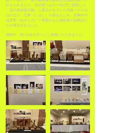
行なわれました。巡回展では2019年2月に倒壊した
「笹の墓標展示館」に展示されていた写真パネル50
点のほか、位牌（いはい）20基をはじめ、朱鞠内や
浅茅野（あさじの）で発掘された犠牲者の副葬品な
どが展示されました。
期間中、約120名の方々にご来場いただきました。