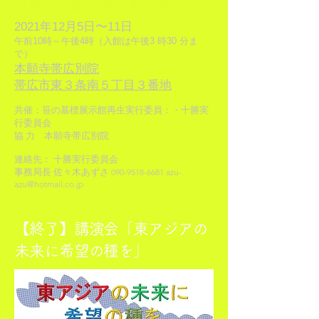
【終了】巡回展：帯広市
2021年12月5日〜11日
午前10時～午後4時（入館は午後3 時30 分ま
で）
本願寺帯広別院
帯広市東３条南５丁目３番地
共催：笹の墓標展示館再生実行委員：・十勝実
行委員会
協 力 本願寺帯広別院
連絡先： 十勝実行委員会
事務局長 佐々木あずさ
090-9518-6681
azu-
azu@hotmail.co.jp
【終了】講演会「東アジアの
未来に希望の種を」