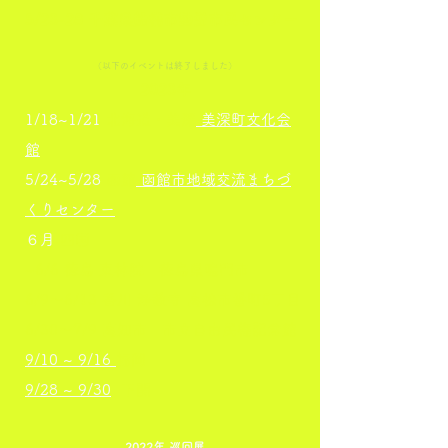
5/23-28 千葉県船橋市勤労市民センター
（以下の
イベ
ントは終了しました）
2023年
1/18~1/21
北海道・美深
美深町文化会
館
5/24~5/28
函館
函館市
地域交流まちづ
くりセンター
６月
四
国
~6/6 徳島
東
林院
徳島県
鳴門市
6/9～6/13
香川 浄教寺
高松市
番町5丁目
6/30～7/
9 高知市 市立自由民権記念館
9/10 ~ 9/16
福岡
9/28 ~ 9/30
下関
2022
年 巡回展