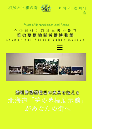
화해와 평화의
和解と平和の森
숲
Forest of Reconciliation and Peace
슈마리나이강제노동박물관
笹の墓標強制労働博物館
Shumarinai Forced Labor Museum
強制労働犠牲者の史実を伝える
北海道「笹の墓標展示館」
があなたの街へ
2024年 巡回展のおしらせ