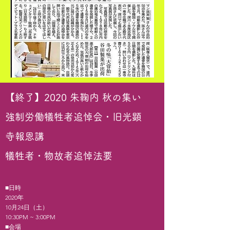
【終了】2020 朱鞠内 秋の集い
強制労働犠牲者追悼会・旧光顕
寺報恩講
犠牲者・物故者追悼法要
■日時
2020年
10
月24
日（土）
10:30PM ~ 3:00PM
■会場