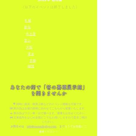
（以下のイベントは終了しました）
4
/
2
3~4/24
室蘭
市民会館
5
/21~5/29
札幌
札幌キリスト教会
6/9〜6/15
新潟
新潟国際情報大学 中央キャンパス
6/19〜6/26
名古屋
真宗大谷派東別院
7/27〜8/1
富山
真宗大谷派富山別院
9/21〜9/25
大阪
津村別院
10/5〜10/13
東京
築地本願寺
10/17〜10/25
京都
西本願寺
聞法会館
11/15~11/19
韓国
・ソウル
あなたの街で「笹の墓標展示館」
を開きませんか
🎥 同時に講演・映画上映などのイベント開催も可能です。
🖼 展示品は会場の規模に合わせてこちらから提案いたします。
🚙 展示品はワゴン車一台で運べます。運搬もお任せください。
🚌 北海道内をはじめ全国どこでもお伺いしますので是非ご検討
ください。
お問合せは
info@sasanobohyo.com
まで
どうぞお気軽にご
連絡ください！