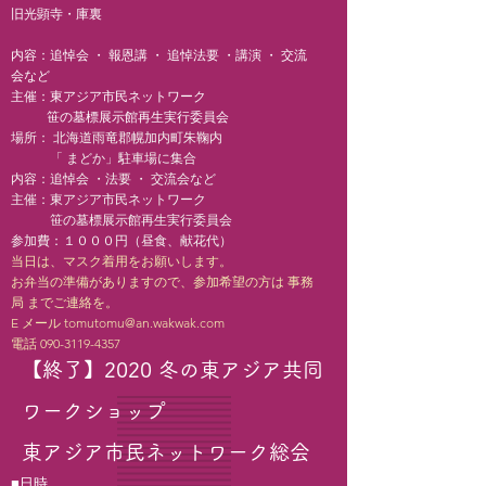
​旧光顕寺・庫裏
内容：追悼会 ・ 報恩講 ・ 追悼法要 ・講演 ・ 交流
会など
主催：東アジア市民ネットワーク
笹の墓標展示館再生実行委員会
場所： 北海道雨竜郡幌加内町朱鞠内
「 まどか」駐車場に集合
内容：追悼会 ・法要 ・ 交流会など
主催：東アジア市民ネットワーク
笹の墓標展示館再生実行委員会
参加費：１０００円（昼食、献花代）
当日は、マスク着用をお願いします。
お弁当の準備がありますので、参加希望の方は 事務
局 までご連絡を。
E メール tomutomu@an.wakwak.com
電話 090-3119-4357
【終了】2020 冬の東アジア共同
ワークショップ
​東アジア市民ネットワーク総会
■日時