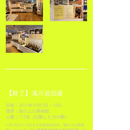
【終了】滝川巡回展
日程：2021年10月1日～14日
場所：坂の上の美術館
人数：112名（記帳した方の数）
10月1日から14日まで北海道滝川市「坂の上の美術
館」において「笹の墓標展示館再生支援巡回展」が