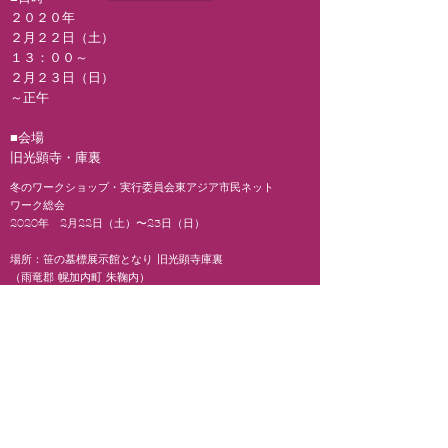
２０２０年
２月２２日（土）
１３：００～
２月２３日（日）
～正午
■会場
​旧光顕寺・庫裏
冬のワークショップ・実行委員会東アジア市民ネット
ワーク総会
2020年 2月22日（土）〜23日（日）
場所：笹の墓標展示館となり 旧光顕寺庫裏
（雨竜郡 幌加内町 朱鞠内）
2月22日（土）
１３時～１５時 展示館庫裏の屋根雪下ろし
１５時～１７時 笹の墓標展示館再生実行委員会
１７時～１９時 夕食
１９時～２１時 学習報告会
①沖縄における日本人朝鮮人戦争 犠牲者遺骨発掘
②朝鮮民主主義人民共和国訪問の報告
２１時～ 懇親会