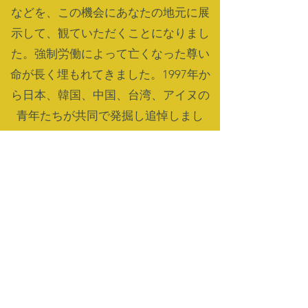
などを、この機会にあなたの地元に展
示して、観ていただくことになりまし
た。強制労働によって亡くなった尊い
命が長く埋もれてきました。1997年か
ら日本、韓国、中国、台湾、アイヌの
青年たちが共同で発掘し追悼しまし
た。犠牲になった人々を思いながら、
東アジアの未来に希望をつなぐ展示で
す。ぜひご覧にいらっしゃってくださ
い。
イベントページに戻る