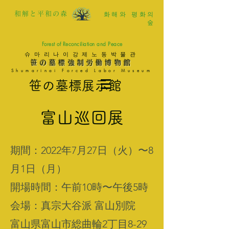
화해와 평화의
和解と平和の森
숲
Forest of Reconciliation and Peace
슈마리나이강제노동박물관
笹の墓標強制労働博物館
Shumarinai Forced Labor Museum
笹の墓標展示館
富山巡回展
期間：2022年7月27日（火
）〜8
月1日（月）
開場時間：午前10時〜午後5時
会場：
真宗大谷派 富山別院
富山県富山市総曲輪2丁目8-29