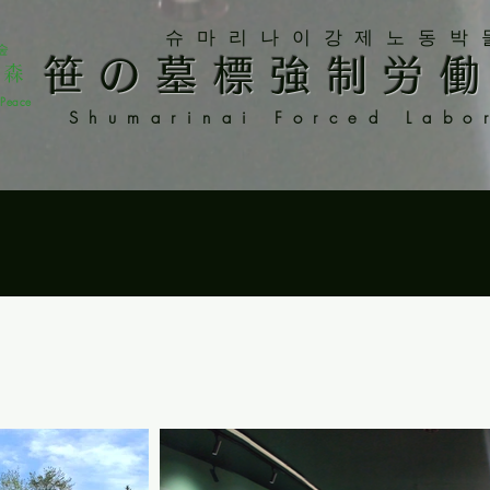
슈마리나이강제노동박
숲
笹の墓標強制労
の森
d Peace
Shumarinai Forced Labo
seum
強制労働博物館