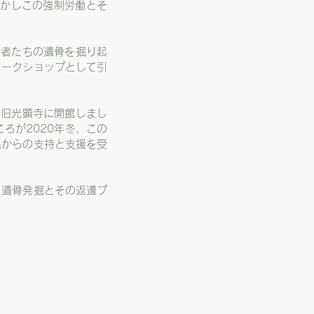
しかしこの強制労働とそ
牲者たちの遺骨を掘り起
ワークショップとして引
を旧光顕寺に開館しまし
ろが2020年冬、この
民からの支持と支援を受
、遺骨発掘とその返還プ