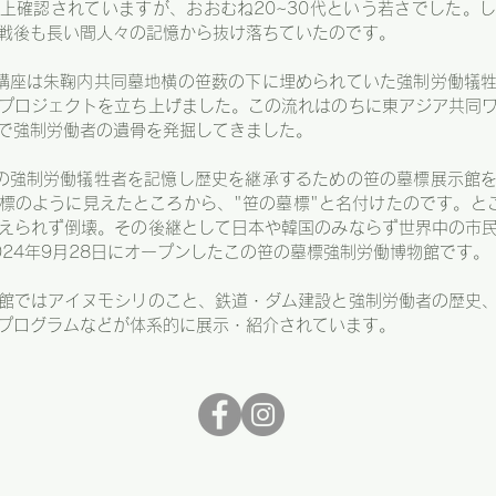
以上確認されていますが、おおむね20~30代という若さでした。
戦後も長い間人々の記憶から抜け落ちていたのです。
史講座は朱鞠内共同墓地横の笹薮の下に埋められていた強制労働犠
プロジェクトを立ち上げました。この流れはのちに東アジア共同
で強制労働者の遺骨を発掘してきました。
での強制労働犠牲者を記憶し歴史を継承するための笹の墓標展示館
標のように見えたところから、"笹の墓標"と名付けたのです。とこ
えられず倒壊。その後継として日本や韓国のみならず世界中の市
024年9月28日にオープンしたこの笹の墓標強制労働博物館です。
館ではアイヌモシリのこと、鉄道・ダム建設と強制労働者の歴史
プログラムなどが体系的に展示・紹介されています。