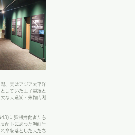
内湖、実はアジア太平洋
うとしていた王子製紙と
巨大な人造湖・朱鞠内湖
943)に強制労働者たち
地支配下にあった朝鮮半
され命を落とした人たち