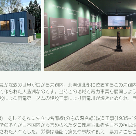
豊かな森の世界が広がる朱鞠内。北海道北部に位置するこの朱鞠
て作られた人造湖なのです。当時この地域で電力事業を展開しよ
設による雨竜第一ダムの建設工事により雨竜川が堰き止められ、
943)、そしてそれに先立つ名雨線(のちの深名線)鉄道工事(1935~1
その多くが日本国内から集められたタコ部屋労働者や日本の植民
された人々でした。労働は過酷で病気や事故や飢え、暴力にさら