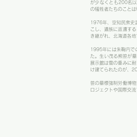
が少なくとも200名
の犠牲者たちのことは
1976年、空知民衆
こし、遺族に返還する
き継がれ、北海道各地
1995年には朱鞠内
た。生い茂る熊笹が墓
展示館は雪の重みに耐
け建てられたのが、2
笹の墓標強制労働博物
ロジェクトや国際交流