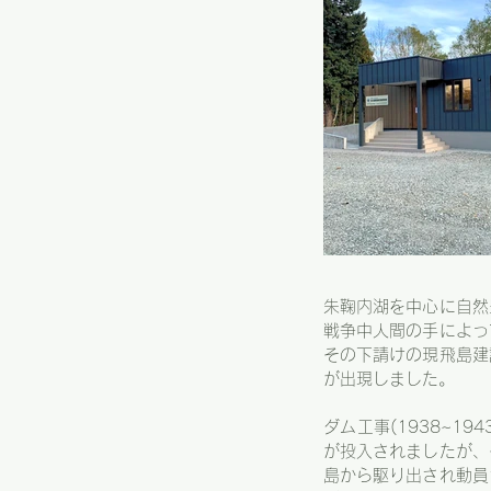
朱鞠内湖を中心に自然
戦争中人間の手によっ
その下請けの現飛島建
が出現しました。
ダム工事(1938~1
が投入されましたが、
島から駆り出され動員