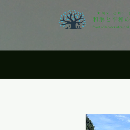
화해와 평화의 
和解と平和
Forest of Reconciliation an
the mu
笹の墓標