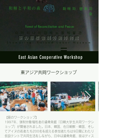
화해와 평화의
和解と平和の森
숲
Forest of Reconciliation and Peace
슈마리나이강제노동박물관
笹の墓標強制労働博物館
Shumarinai Forced Labor Museum
East Asian Cooperative Workshop
​東アジア共同ワークショップ
【夏のワークショップ】
1997年、強制労働犠牲者の遺骨発掘「日韓大学生共同ワークシ
ョップ」が開催されました。日本、韓国、在日朝鮮・韓国、そし
てアイヌの若者たち200名を超える参加者たちは9日間にわたり
仮設テントで共同生活をしながら、日中は遺骨発掘、夜はディス