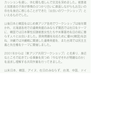
カッションを通し、休む間も惜しんで交流を深めました。被害者
と加害者の子孫が感情のぶつかり合いに直面しながらもお互いの
存在を身近に感じることができた「出会いのワークショップ」と
いえるものでした。
以後日本と韓国をはじめ東アジア各地でワークショップは毎年開
かれ、北海道各地での遺骨発掘のみならず関西では在日をテーマ
に、韓国では日本軍性奴隷被害女性たちや米軍基地を目の前に暮
らす人々と出会いました。原発問題を知るために慶州(韓国)を訪
ね、沖縄では沖縄戦に関連した遺骨発掘を、また台湾では民主主
義と先住権をテーマに開催しました。
2001年からは「東アジア共同ワークショップ」と名乗り、身近
なところで起きている事象を見つめ「今なぜそれが問題なのか」
を追求し理解する共同作業を行ってきました。
以来日本、韓国、アイヌ、在日のみならず、台湾、中国、ドイ
ツ、ポーランド、アメリカ、オーストラリアなどからも人々が国
境を越えてつながり、3000人を超える人々が出会ってきたこと
になります。
【冬のワークショップ】
1998年２月、笹の墓標展示館(旧光顕寺)の雪下ろしを目的に始
まったのが「冬のワークショップ」です。日中の雪下ろしやレク
チャーとディスカッション、そして夜は自由な語り合いと、雪に
閉ざされた朱鞠内を楽しむ交流プログラムです。2020年展示館
は雪の重みで倒壊しましたが、笹の墓標強制労働博物館が開館後
も冬のワークショップは行われています。