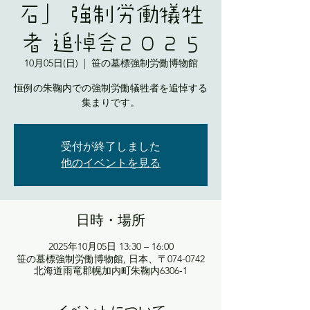
石」 強制労働犠牲
者 追悼会2 0 2 5
10月05日(日)
  |  
笹の墓標強制労働博物館
恒例の朱鞠内での強制労働犠牲者を追悼する
集まりです。
受付が終了しました
他のイベントを見る
日時・場所
2025年10月05日 13:30 – 16:00
笹の墓標強制労働博物館, 日本、〒074-0742
北海道雨竜郡幌加内町朱鞠内6306‐1