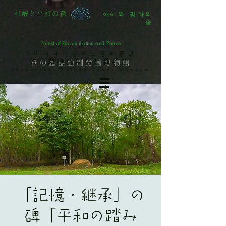
화해와 평화의
和解と平和の森
숲
Forest of Reconciliation and Peace
슈마리나이강제노동박물관
笹の墓標強制労働博物館
Shumarinai Forced Labor Museum
「記憶・継承」の
碑「平和の踏み