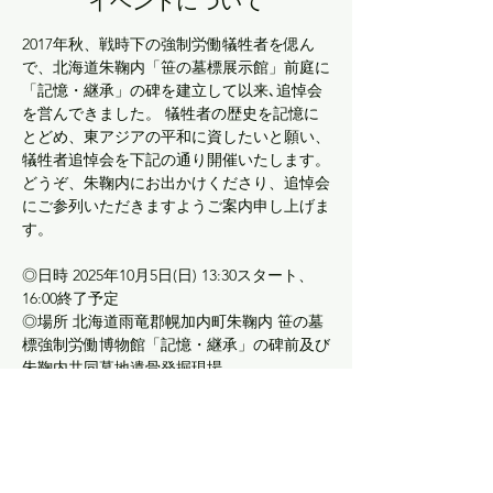
イベントについて
2017年秋、戦時下の強制労働犠牲者を偲ん
で、北海道朱鞠内「笹の墓標展示館」前庭に
「記憶・継承」の碑を建立して以来､追悼会
を営んできました。 犠牲者の歴史を記憶に
とどめ、東アジアの平和に資したいと願い、
犠牲者追悼会を下記の通り開催いたします。
どうぞ、朱鞠内にお出かけくださり、追悼会
にご参列いただきますようご案内申し上げま
す。
◎日時 2025年10月5日(日) 13:30スタート、
16:00終了予定
◎場所 北海道雨竜郡幌加内町朱鞠内 笹の墓
標強制労働博物館「記憶・継承」の碑前及び
朱鞠内共同墓地遺骨発掘現場
◎日程 13:30 博物館前集合 → 遺骨発掘現場
(共同墓地)に移動後追悼 →14:30 記憶・継承
の碑前に移動後追悼法要を仏式にて挙行 → 
15:00 懇親会